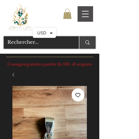
USD
Consegna gratuita a partire da 100.- di acquisto