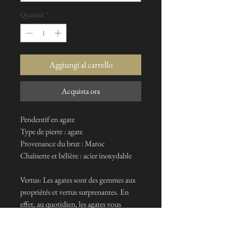
Quantità
*
Aggiungi al carrello
Acquista ora
Pendentif en agate
Type de pierre : agate
Provenance du brut : Maroc
Chaînette et bélière : acier inoxydable
Vertus: Les agates sont des gemmes aux
propriétés et vertus surprenantes. En
effet, au quotidien, les agates vous
apportent équilibre et harmonie au