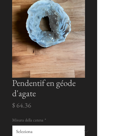
Pendentif en géode
d'agate
Prezzo
$ 64.36
Misura della catena
*