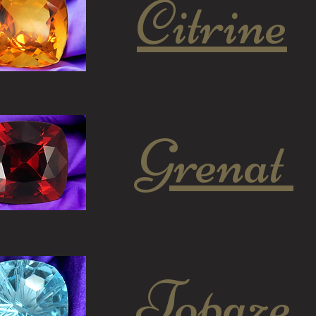
Citrine
Grenat
Topaze