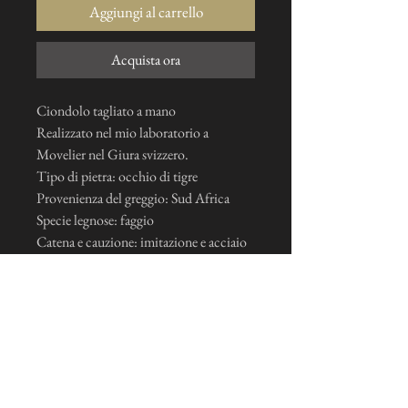
Aggiungi al carrello
Acquista ora
Ciondolo tagliato a mano
Realizzato nel mio laboratorio a
Movelier nel Giura svizzero.
Tipo di pietra: occhio di tigre
Provenienza del greggio: Sud Africa
Specie legnose: faggio
Catena e cauzione: imitazione e acciaio
inossidabile *
*Argento 925 su richiesta: +20CHF