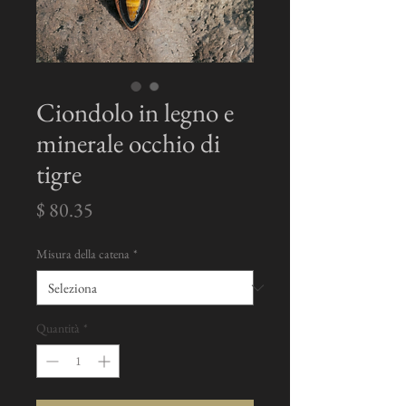
Ciondolo in legno e
minerale occhio di
tigre
Prezzo
$ 80.35
Misura della catena
*
Quantità
*