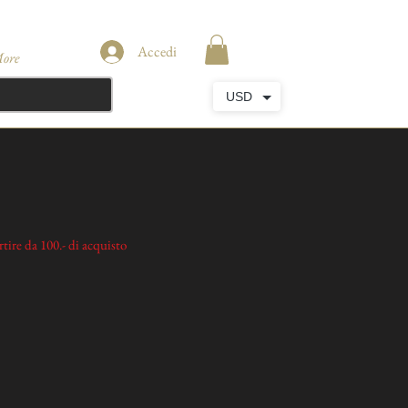
Accedi
ore
USD
tire da 100.- di acquisto