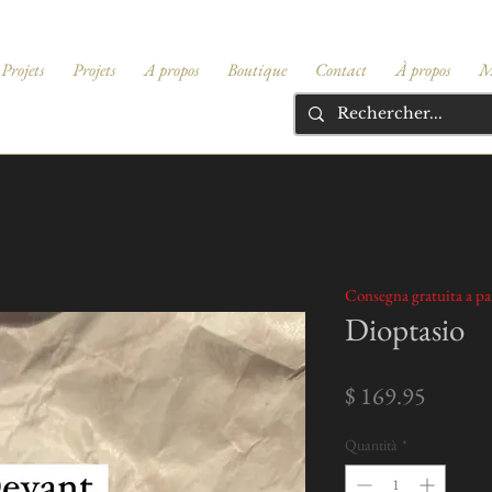
Projets
Projets
A propos
Boutique
Contact
À propos
M
Consegna gratuita a par
Dioptasio
Prezzo
$ 169.95
Quantità
*