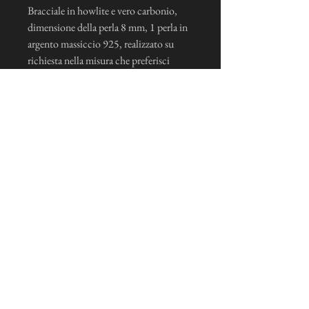
Bracciale in howlite e vero carbonio,
dimensione della perla 8 mm, 1 perla in
argento massiccio 925, realizzato su
richiesta nella misura che preferisci
Mi iscrivo alla news letter
Je m'inscris maintenant
Condizioni generali di vendita e note legali