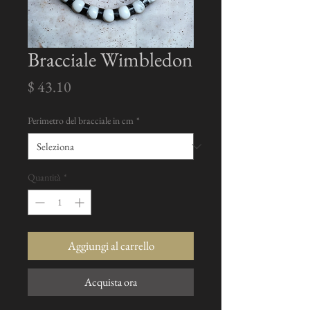
Bracciale Wimbledon
Prezzo
$ 43.10
Perimetro del bracciale in cm
*
Quantità
*
Aggiungi al carrello
Acquista ora