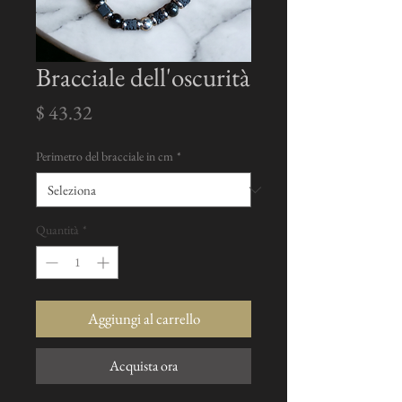
Bracciale dell'oscurità
Prezzo
$ 43.32
Perimetro del bracciale in cm
*
Quantità
*
Aggiungi al carrello
Acquista ora