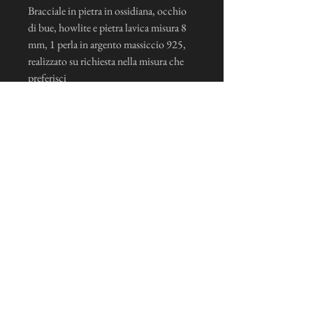
Bracciale in pietra in ossidiana, occhio
di bue, howlite e pietra lavica misura 8
mm, 1 perla in argento massiccio 925,
realizzato su richiesta nella misura che
preferisci
Mi iscrivo alla news letter
Je m'inscris maintenant
Condizioni generali di vendita e note legali