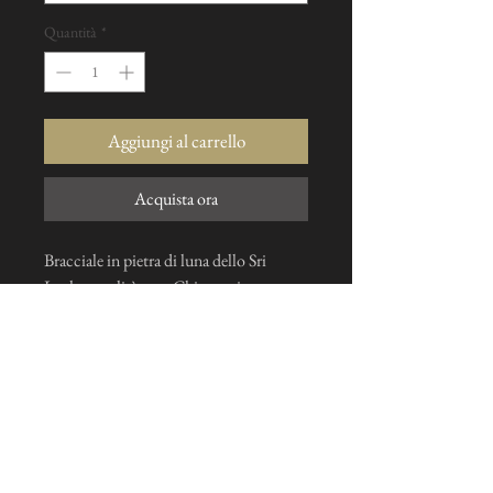
Quantità
*
Aggiungi al carrello
Acquista ora
Bracciale in pietra di luna dello Sri
Lanka, qualità rara. Chiusura in oro
massiccio, realizzata su richiesta nella
misura che preferisci
Mi iscrivo alla news letter