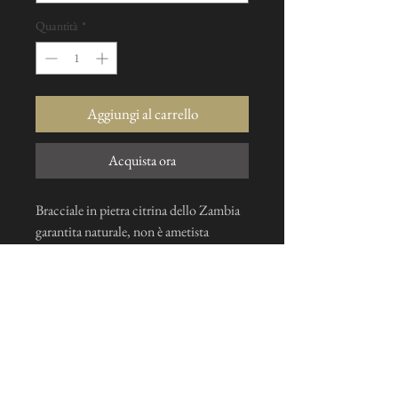
Quantità
*
Aggiungi al carrello
Acquista ora
Bracciale in pietra citrina dello Zambia
garantita naturale, non è ametista
riscaldata. Chiusura in oro massiccio,
realizzata su richiesta nella misura che
preferisci