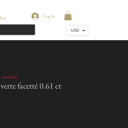
Log In
ore
USD
.- purchase
erte facetté 0.61 ct