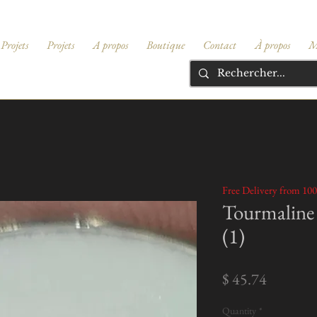
Projets
Projets
A propos
Boutique
Contact
À propos
M
Free Delivery from 100
Tourmaline v
(1)
Price
$ 45.74
Quantity
*