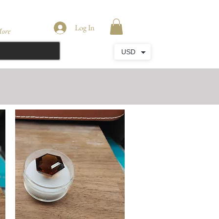
Log In
ore
USD