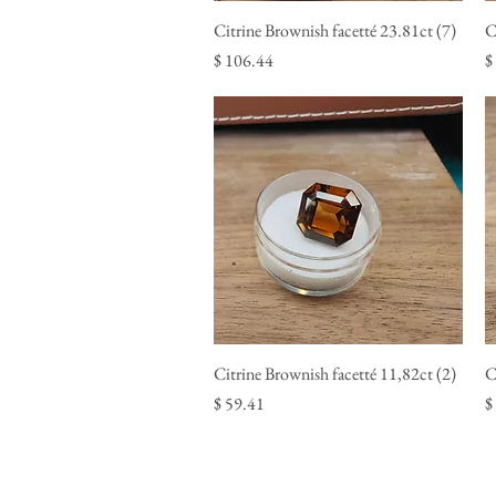
Citrine Brownish facetté 23.81ct (7)
Quick View
C
Price
P
$ 106.44
$
Citrine Brownish facetté 11,82ct (2)
Quick View
C
Price
P
$ 59.41
$