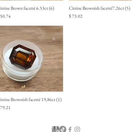
itrine Brown facetté 6.53ct (6)
Quick View
Citrine Brownish facetté7.26ct (5)
Quick View
rice
Price
 50.74
$ 73.02
itrine Brownish facetté 19,86ct (1)
Quick View
rice
 79.21