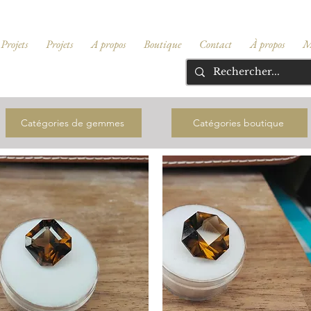
Projets
Projets
A propos
Boutique
Contact
À propos
M
Catégories de gemmes
Catégories boutique