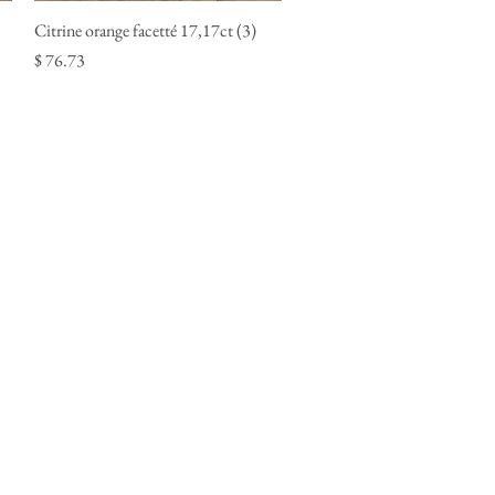
Citrine orange facetté 17,17ct (3)
Quick View
Price
$ 76.73