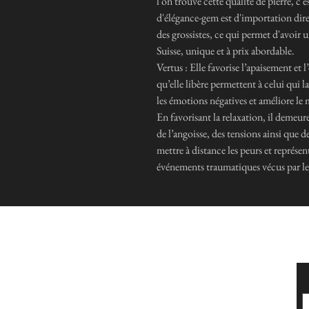
l'on trouve cette qualité de pierre, 
d'élégance-gem est d'importation dir
des grossistes, ce qui permet d'avoi
Suisse, unique et à prix abordable.
Vertus : Elle favorise l’apaisement et 
qu’elle libère permettent à celui qui 
les émotions négatives et améliore le
En favorisant la relaxation, il demeur
de l’angoisse, des tensions ainsi que d
mettre à distance les peurs et représen
événements traumatiques vécus par le