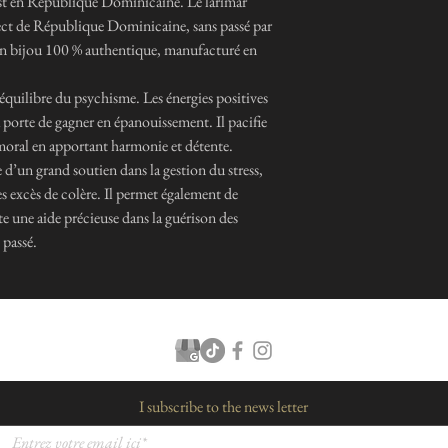
c'est en République Dominicaine. Le larimar
ect de République Dominicaine, sans passé par
r un bijou 100 % authentique, manufacturé en
l’équilibre du psychisme. Les énergies positives
la porte de gagner en épanouissement. Il pacifie
 moral en apportant harmonie et détente.
e d’un grand soutien dans la gestion du stress,
es excès de colère. Il permet également de
te une aide précieuse dans la guérison des
 passé.
I subscribe to the news letter