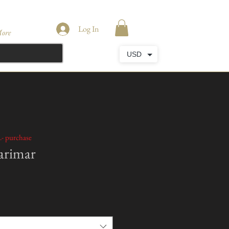
Log In
ore
USD
.- purchase
arimar