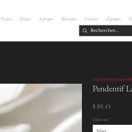
Projets
Projets
A propos
Boutique
Contact
À propos
M
Free Delivery from 100
Pendentif L
Price
$ 80.45
Chain size
*
Select