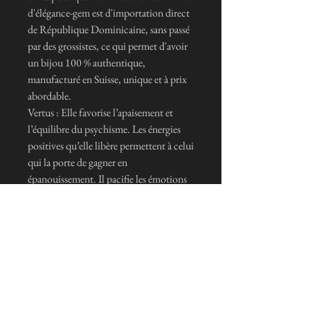
d'élégance-gem est d'importation direct
de République Dominicaine, sans passé
par des grossistes, ce qui permet d'avoir
un bijou 100 % authentique,
manufacturé en Suisse, unique et à prix
abordable.
Vertus : Elle favorise l’apaisement et
l’équilibre du psychisme. Les énergies
positives qu’elle libère permettent à celui
qui la porte de gagner en
épanouissement. Il pacifie les émotions
négatives et améliore le moral en
apportant harmonie et détente.
En favorisant la relaxation, il demeure
d’un grand soutien dans la gestion du
stress, de l’angoisse, des tensions ainsi
que des excès de colère. Il permet
également de mettre à distance les peurs