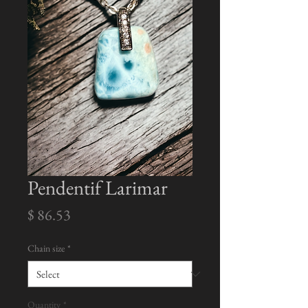
Pendentif Larimar
Price
$ 86.53
Chain size
*
Quantity
*