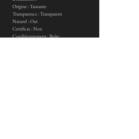
Origine : Tanzanie
Transparence : Transparent
Naturel : Oui
Certificat : Non
Conditionnement : Boîte.
I subscribe to the news letter
Je m'inscris maintenant
General conditions of sale and legal notices