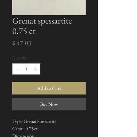
Grenat spessartite
0.75 ct
Price
$ 47.03
Quantity
*
Add to Cart
Buy Now
Type: Grenat Spessartite
Carat : 0.75ct
Dimenssion :