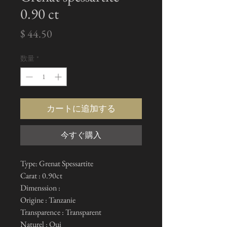
0.90 ct
価
$ 44.50
格
数量
*
カートに追加する
今すぐ購入
Type: Grenat Spessartite
Carat : 0.90ct
Dimenssion :
Origine : Tanzanie
Transparence : Transparent
Naturel : Oui