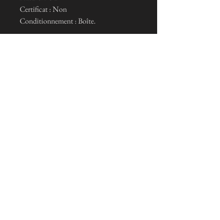
Certificat : Non
Conditionnement : Boîte.
ニュースレターを購読します
Je m'inscris maintenant
Conditions générales de vente et mentions légal
© 2023 トリスタン・ニートリスパッハ