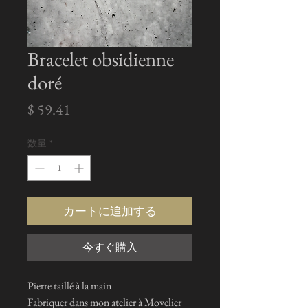
Bracelet obsidienne
doré
価
$ 59.41
格
数量
*
カートに追加する
今すぐ購入
Pierre taillé à la main
Fabriquer dans mon atelier à Movelier