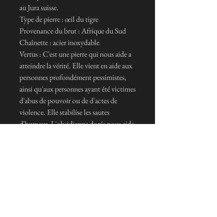
au Jura suisse.
Type de pierre : œil du tigre
Provenance du brut : Afrique du Sud
Chaînette : acier inoxydable
Vertus : C'est une pierre qui nous aide a
atteindre la vérité. Elle vient en aide aux
personnes profondément pessimistes,
ainsi qu'aux personnes ayant été victimes
d'abus de pouvoir ou de d'actes de
violence. Elle stabilise les sautes
d'humeur. L'obsidienne dorée nous aide
à prendre conscience de nos talents
cachés.
ニュースレターを購読します