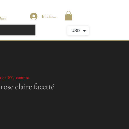
Iniciar sesión
ore
USD
ir de 100,- compra
ose claire facetté