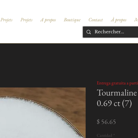
Projets
Projets
A propos
Boutique
Contact
À propos
M
Entrega gratuita a part
Tourmaline r
0.69 ct (7)
Precio
$ 56.65
Cantidad
*