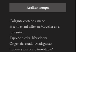
Realizar compra
Colgante cortado a mano
Hecho en mi taller en Movelier en el
Jura suizo.
Tipo de piedra: labradorita
Origen del crudo: Madagascar
Cadena y asa: acero inoxidable*
*Plata 925 bajo pedido: +20CHF
Me suscribo a la newsletter