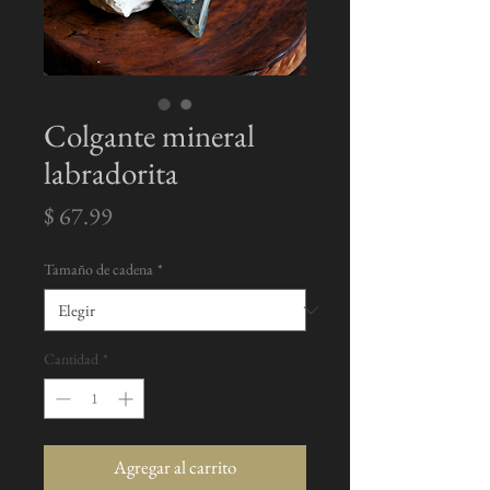
Colgante mineral
labradorita
Precio
$ 67.99
Tamaño de cadena
*
Cantidad
*
Agregar al carrito