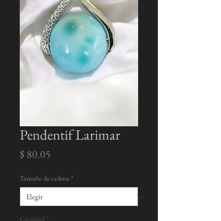
Pendentif Larimar
Precio
$ 80.05
Tamaño de cadena
*
Cantidad
*