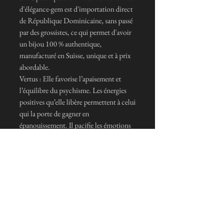
d'élégance-gem est d'importation direct
de République Dominicaine, sans passé
par des grossistes, ce qui permet d'avoir
un bijou 100 % authentique,
manufacturé en Suisse, unique et à prix
abordable.
Vertus : Elle favorise l’apaisement et
l’équilibre du psychisme. Les énergies
positives qu’elle libère permettent à celui
qui la porte de gagner en
épanouissement. Il pacifie les émotions
négatives et améliore le moral en
apportant harmonie et détente.
En favorisant la relaxation, il demeure
d’un grand soutien dans la gestion du
stress, de l’angoisse, des tensions ainsi
que des excès de colère. Il permet
également de mettre à distance les peurs