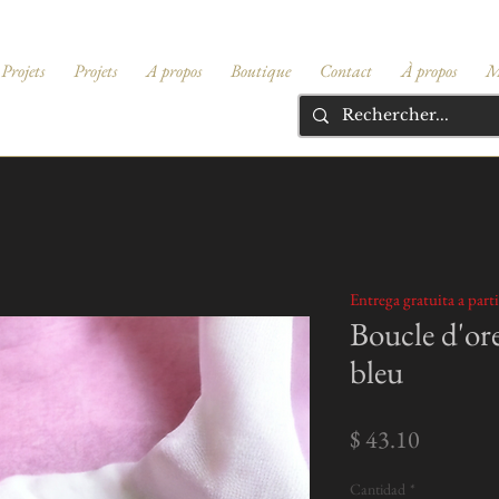
Projets
Projets
A propos
Boutique
Contact
À propos
M
Entrega gratuita a part
Boucle d'ore
bleu
Precio
$ 43.10
Cantidad
*