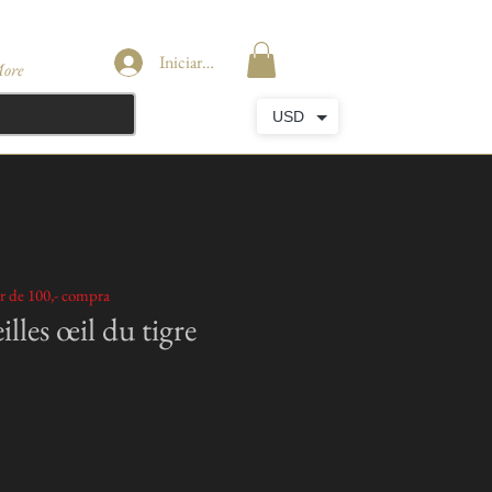
Iniciar sesión
ore
USD
ir de 100,- compra
illes œil du tigre