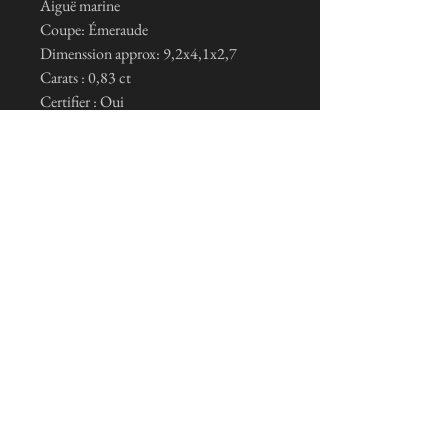
Aiguë marine
Coupe: Émeraude
Dimenssion approx: 9,2x4,1x2,7
Carats : 0,83 ct
Certifier : Oui
Me suscribo a la newsletter
Je m'inscris maintenant
Condiciones generales de venta y avisos legales