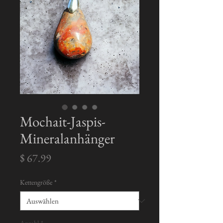
Mochait-Jaspis-
Mineralanhänger
Preis
$ 67.99
Kettengröße
*