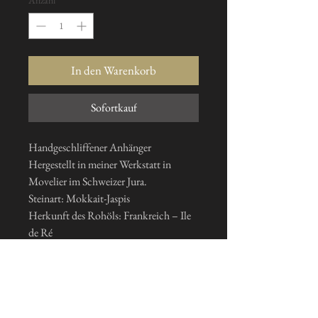
Anzahl
*
In den Warenkorb
Sofortkauf
Handgeschliffener Anhänger
Hergestellt in meiner Werkstatt in
Movelier im Schweizer Jura.
Steinart: Mokkait-Jaspis
Herkunft des Rohöls: Frankreich – Ile
de Ré
Kette und Öse: Edelstahl*
*Silber 925 auf Anfrage: +20CHF