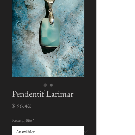
Pendentif Larimar
Preis
$ 96.42
Kettengröße
*