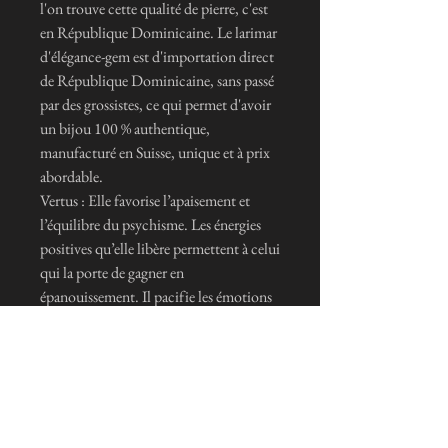
l'on trouve cette qualité de pierre, c'est
en République Dominicaine. Le larimar
d'élégance-gem est d'importation direct
de République Dominicaine, sans passé
par des grossistes, ce qui permet d'avoir
un bijou 100 % authentique,
manufacturé en Suisse, unique et à prix
abordable.
Vertus : Elle favorise l’apaisement et
l’équilibre du psychisme. Les énergies
positives qu’elle libère permettent à celui
qui la porte de gagner en
épanouissement. Il pacifie les émotions
négatives et améliore le moral en
apportant harmonie et détente.
En favorisant la relaxation, il demeure
d’un grand soutien dans la gestion du
stress, de l’angoisse, des tensions ainsi
que des excès de colère. Il permet