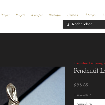
Projets
Projets
A propos
Boutique
Contact
À propos
M
Kostenlose Lieferung a
Pendentif L
Preis
$ 55.69
Kettengröße
*
Auswählen