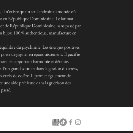
e, il n'existe qu'un seul endroit au monde où
c'est en République Dominicaine. Le larimar
ect de République Dominicaine, sans passé par
r un bijou 100 % authentique, manufacturé en
l’équilibre du psychisme. Les énergies positives
la porte de gagner en épanouissement. Il pacifie
 moral en apportant harmonie et détente.
e d’un grand soutien dans la gestion du stress,
es excès de colère. Il permet également de
te une aide précieuse dans la guérison des
 passé.