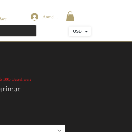
Anmelden
ore
USD
b 100,- Bestellwert
arimar