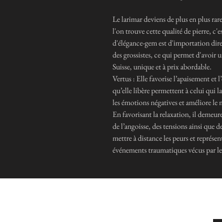
Le larimar deviens de plus en plus rar
l'on trouve cette qualité de pierre, 
d'élégance-gem est d'importation dir
des grossistes, ce qui permet d'avoi
Suisse, unique et à prix abordable.
Vertus : Elle favorise l’apaisement et 
qu’elle libère permettent à celui qui 
les émotions négatives et améliore le
En favorisant la relaxation, il demeur
de l’angoisse, des tensions ainsi que d
mettre à distance les peurs et représen
événements traumatiques vécus par le