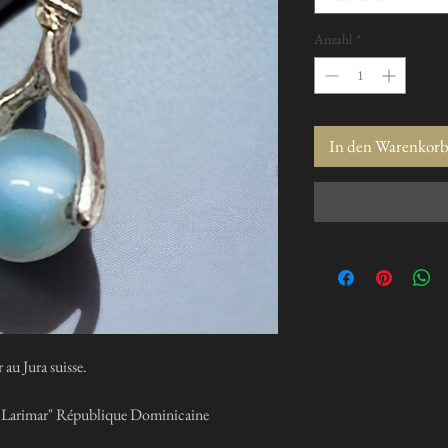
Anzahl
*
In den Warenkor
au Jura suisse.
as Larimar" République Dominicaine