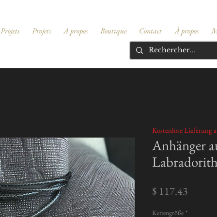
Projets
Projets
A propos
Boutique
Contact
À propos
M
Kostenlose Lieferung a
Anhänger a
Labradorith
Preis
$ 117.43
Kettengröße
*