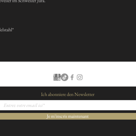
ovelier im Schweizer Jura.
lstahl*
Ich abonniere den Newsletter
Je m'inscris maintenant