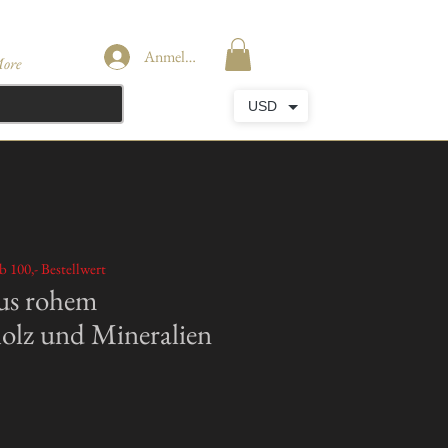
Anmelden
ore
USD
b 100,- Bestellwert
us rohem
olz und Mineralien