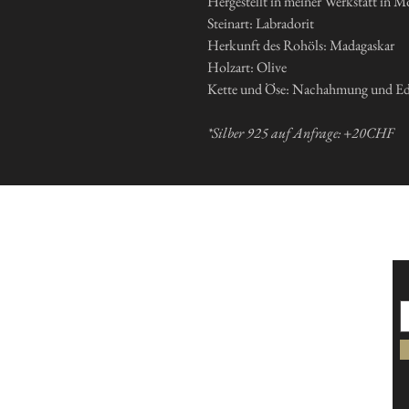
Hergestellt in meiner Werkstatt in M
Steinart: Labradorit
Herkunft des Rohöls: Madagaskar
Holzart: Olive
Kette und Öse: Nachahmung und Ede
*Silber 925 auf Anfrage: +20CHF