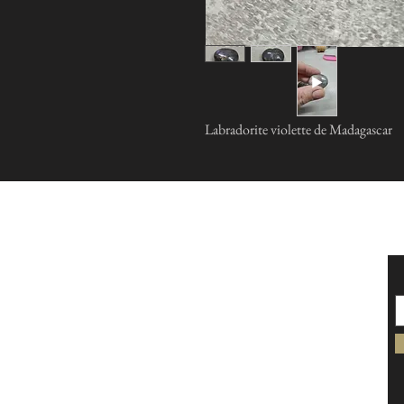
Labradorite violette de Madagascar