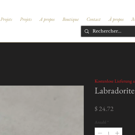
Projets
Projets
A propos
Boutique
Contact
À propos
M
Kostenlose Lieferung a
Labradorite 
Preis
$ 24.72
Anzahl
*