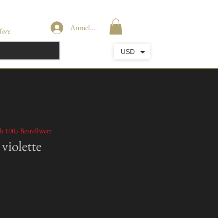
Anmelden
ore
USD
b 100,- Bestellwert
violette