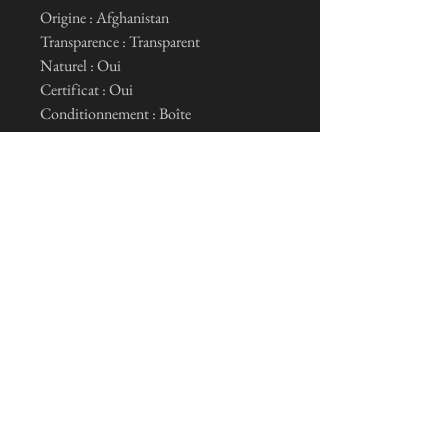
Origine : Afghanistan
Transparence : Transparent
Naturel : Oui
Certificat : Oui
Conditionnement : Boîte
Ich abonniere den Newsletter
Je m'inscris maintenant
Allgemeine Verkaufsbedingungen und rechtliche
Hinweise