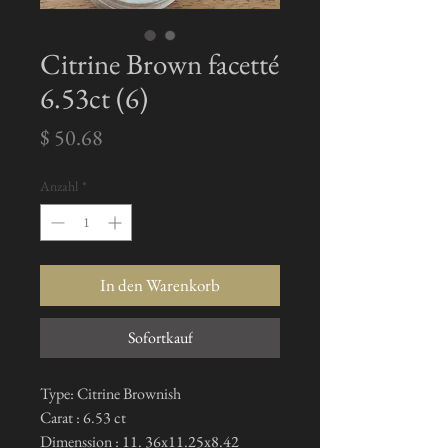
Citrine Brown facetté
6.53ct (6)
Preis
$ 50.68
Anzahl
*
In den Warenkorb
Sofortkauf
Type: Citrine Brownish
Carat : 6.53 ct
Dimenssion : 11. 36x11.25x8.42