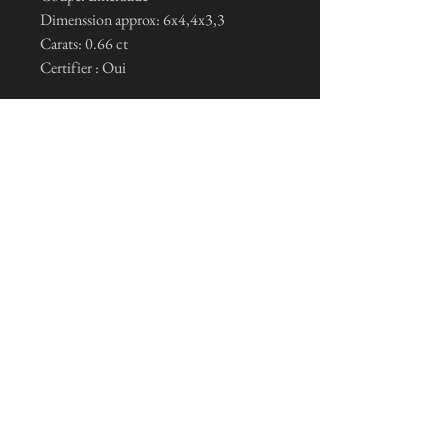
Dimenssion approx: 6x4,4x3,3
Carats: 0.66 ct
Certifier : Oui
Ich abonniere den Newsletter
Je m'inscris maintenant
Allgemeine Verkaufsbedingungen und rechtliche
Hinweise