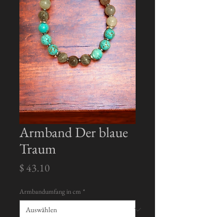
Armband Der blaue
Traum
Preis
$ 43.10
Armbandumfang in cm
*