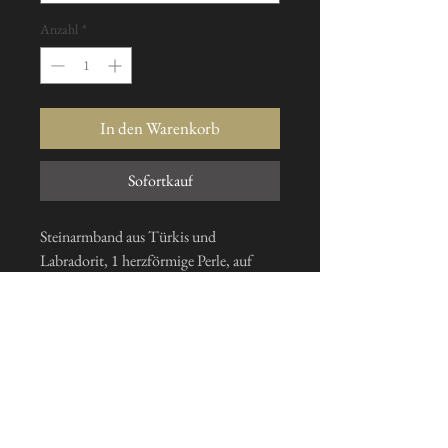
Anzahl
*
In den Warenkorb
Sofortkauf
Steinarmband aus Türkis und
Labradorit, 1 herzförmige Perle, auf
Anfrage in der Größe Ihrer Wahl
gefertigt
Ich abonniere den Newsletter