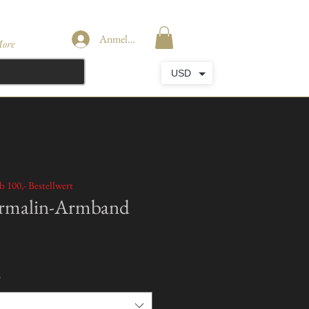
Anmelden
ore
USD
b 100,- Bestellwert
urmalin-Armband
*