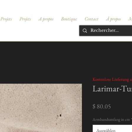
Projets
Projets
A propos
Boutique
Contact
À propos
M
Kostenlose Lieferung a
Larimar-T
Preis
$ 80.05
Armbandumfang in cm
Auswählen