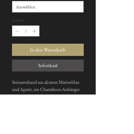
Anzahl
*
In den Warenkorb
Sofortkauf
Steinarmband aus akutem Marineblau
und Apatit, ein Chamäleon-Anhänger
aus massivem 925er Silber, 1 Perle aus
massivem 925er Silber, auf Anfrage in
der Größe Ihrer Wahl gefertigt