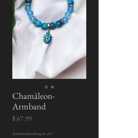
Chamäleon-
Armband
Preis
$ 67.99
Armbandumfang in cm
*