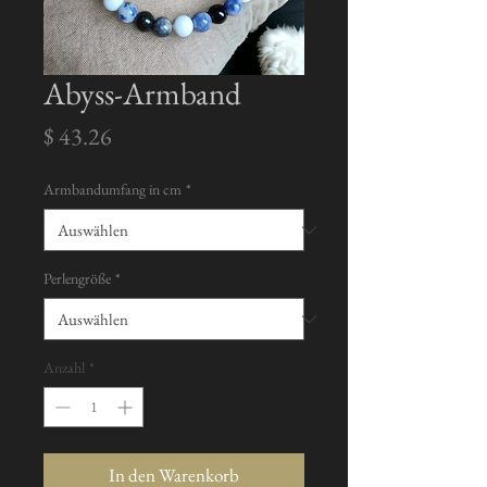
Abyss-Armband
Preis
$ 43.26
Armbandumfang in cm
*
Perlengröße
*
Anzahl
*
In den Warenkorb