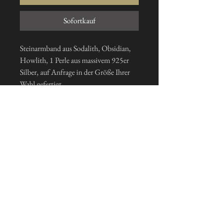
Sofortkauf
Steinarmband aus Sodalith, Obsidian,
Howlith, 1 Perle aus massivem 925er
Silber, auf Anfrage in der Größe Ihrer
Wahl gefertigt
Ich abonniere den Newsletter
Je m'inscris maintenant