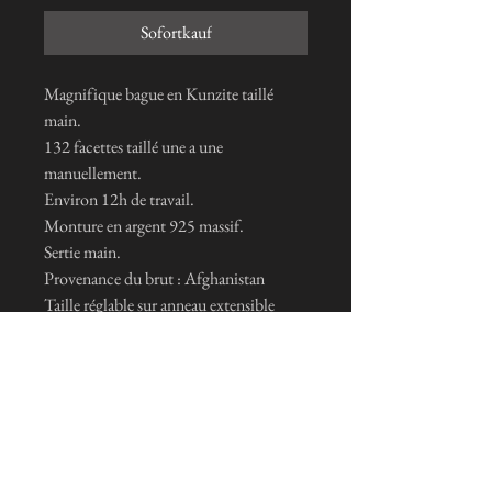
Sofortkauf
Magnifique bague en Kunzite taillé
main.
132 facettes taillé une a une
manuellement.
Environ 12h de travail.
Monture en argent 925 massif.
Sertie main.
Provenance du brut : Afghanistan
Taille réglable sur anneau extensible
Travail d'artisanat manufacturé à
Movelier dans le Jura Suisse