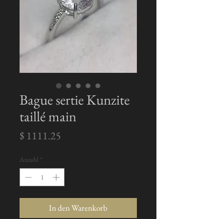
Bague sertie Kunzite
taillé main
Preis
$ 1111.25
Anzahl
*
In den Warenkorb